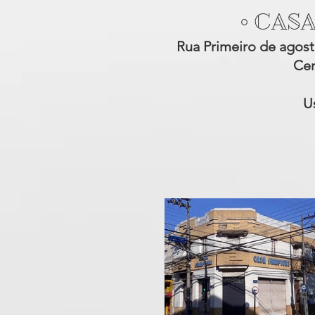
• CAS
Rua Primeiro de agost
Cen
U